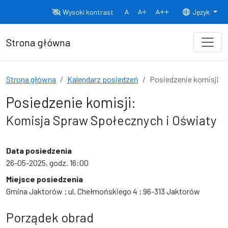
Przejdź do treści
Wysoki kontrast
Język
Normalny rozmiar czcionki
Rozmiar czcionki 150%
Rozmiar czcionki
Strona główna
Strona główna
Kalendarz posiedzeń
Posiedzenie komisji
Posiedzenie komisji:
Komisja Spraw Społecznych i Oświaty
Data posiedzenia
26-05-2025, godz. 16:00
Miejsce posiedzenia
Gmina Jaktorów ; ul. Chełmońskiego 4 ; 96-313 Jaktorów
Porządek obrad