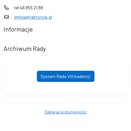
tel 46 855 21 88
gmina@jaktorow.pl
Informacje
Archiwum Rady
System Rada VIII kadencji
Deklaracja dostępności
© Gmina Jaktorów. © 2016 - 2026 Wszystkie prawa zastrzeżone.
Wykonanie i obsługa techniczna
AlfaTV - System Rada